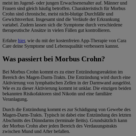
meist im Jugend- oder jungen Erwachsenenalter auf. Männer und
Frauen sind gleich häufig betroffen. Charakteristisch für Morbus
Crohn sind chronische, meist nicht-blutige Durchfälle und
Gewichtsverlust. Insgesamt sind die Verläufe der Erkrankung
variabel. Zudem lassen sich die Symptome durch verschiedene
therapeutische Ansätze in vielen Fällen gut kontrollieren.
Erfahre
hier
, wie du mit der kostenfreien App-Therapie von Cara
Care deine Symptome und Lebensqualität verbessern kannst.
Was passiert bei Morbus Crohn?
Bei Morbus Crohn kommt es zu einer Entzündungsreaktion im
Bereich des Magen-Darm-Trakts. Die Entzündung wird durch eine
Aktivierung von lymphatischen Zellen in der Darmwand ausgelöst.
Wie es zu dieser Aktivierung kommt ist unklar. Die einzigen beiden
bekannten Risikofaktoren sind Nikotin und eine familiäre
Veranlagung.
Durch die Entzündung kommt es zur Schädigung von Gewebe des
Magen-Darm-Trakts. Typisch ist dabei eine Entzündung des letzten
Abschnitts des Dünndarms (terminale Ileitis). Grundsätzlich kann
der Morbus Crohn aber jeden Bereich des Verdauungstrakts
zwischen Mund und After befallen.