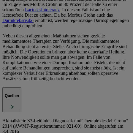
im Zuge eines Morbus Crohn in 30 Prozent der Fälle zu einer
sekundären
Lactose-Intoleranz
. In diesem Fall ist auf eine
lactosefreie Diät zu achten. Da bei Morbus Crohn auch das
Darmkrebsrisiko
erhöht ist, werden regelmäßige Darmspiegelungen
unbedingt empfohlen.
Neben diesen allgemeinen Maßnahmen stehen gezielte
medikamentöse Therapien zur Verfügung. Die medikamentöse
Behandlung steht an erster Stelle. Auch chirurgische Eingriffe sind
möglich. Die Operationen bringen aber keine dauerhafte Heilung.
Ihre Notwendigkeit sollte man gut abwägen. Im Falle von
Komplikationen wie einer Darmperforation oder Fisteln, die nicht
auf andere Behandlungen ansprechen, sind sie meist nötig. Ist ein
komplexer Verlauf der Erkrankung absehbar, sollten operative
Ansätze schon frühzeitig bedacht werden.
Quellen
Aktualisierte S3-Leitlinie „Diagnostik und Therapie des M. Crohn“
2014 (AWMF-Registriernummer: 021-00). Online abgerufen am
8.4.2016