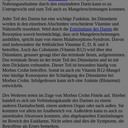
Nahrungsaufnahme durch den entzündeten Darm kann es zu
Untergewicht und zum Teil auch zu Mangelerscheinungen kommen.
Jeder Teil des Darms hat eine wichtige Funktion. Im Dünndarm
werden in den einzelnen Abschnitten verschiedene Vitamine und
Nährstoffe resorbiert. Wird durch die
Entzündung des Darms
die
Resorption soweit beeinträchtigt, dass sich Mangelerscheinungen
ausbilden, spricht man von einem Malabsorptions-Syndrom. Davon
sind insbesondere die fettlöslichen Vitamine E, D, K und A
betroffen. Auch das Cobalamin (Vitamin B12) wird über den
Dünndarm, genauer gesagt über das terminale Ileum, aufgenommen.
Das terminale Ileum ist der letzte Teil des Dünndarms und ist mit
dem Dickdarm verbunden. Dieser Teil ist besonders häufig von
Morbus Crohn betroffen. Somit ist auch ein Vitamin B12-Mangel
eine häufige Konsequenz der Schädigung des Dünndarms bei
Morbus Crohn. Infolgedessen kann sich eine Anämie (Blutarmut)
entwickeln.
Des Weiteren treten im Zuge von Morbus Crohn Fisteln auf. Hierbei
handelt es sich um Verbindungskanäle des Darmes zu einem
anderen Darmabschnitt, einem anderen Organ oder nach außen. Sie
kommen vor allem im Analbereich vor. Außerdem kann es auch zu
anorektalen Abszessen kommen, also abgekapselten Entzündungen
im Bereich des Enddarms. Nicht selten sind dies die Symptome, die
Betroffene als Erstes bemerken.