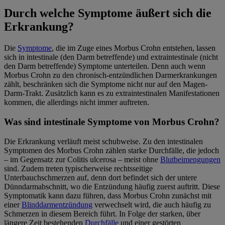
Durch welche Symptome äußert sich die
Erkrankung?
Die
Symptome
, die im Zuge eines Morbus Crohn entstehen, lassen
sich in intestinale (den Darm betreffende) und extraintestinale (nicht
den Darm betreffende) Symptome unterteilen. Denn auch wenn
Morbus Crohn zu den chronisch-entzündlichen Darmerkrankungen
zählt, beschränken sich die Symptome nicht nur auf den Magen-
Darm-Trakt. Zusätzlich kann es zu extraintestinalen Manifestationen
kommen, die allerdings nicht immer auftreten.
Was sind intestinale Symptome von Morbus Crohn?
Die Erkrankung verläuft meist schubweise. Zu den intestinalen
Symptomen des Morbus Crohn zählen starke Durchfälle, die jedoch
– im Gegensatz zur Colitis ulcerosa – meist ohne
Blutbeimengungen
sind. Zudem treten typischerweise rechtsseitige
Unterbauchschmerzen auf, denn dort befindet sich der untere
Dünndarmabschnitt, wo die Entzündung häufig zuerst auftritt. Diese
Symptomatik kann dazu führen, dass Morbus Crohn zunächst mit
einer
Blinddarmentzündung
verwechselt wird, die auch häufig zu
Schmerzen in diesem Bereich führt. In Folge der starken, über
längere Zeit bestehenden
Durchfälle
und einer gestörten