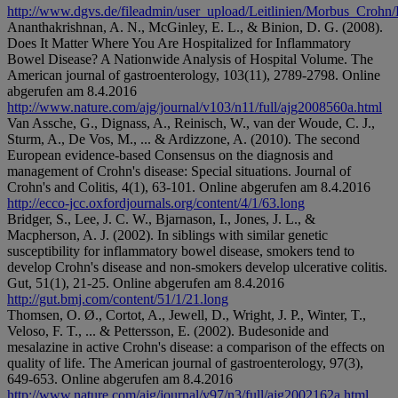
http://www.dgvs.de/fileadmin/user_upload/Leitlinien/Morbus_Crohn
Ananthakrishnan, A. N., McGinley, E. L., & Binion, D. G. (2008).
Does It Matter Where You Are Hospitalized for Inflammatory
Bowel Disease? A Nationwide Analysis of Hospital Volume. The
American journal of gastroenterology, 103(11), 2789-2798. Online
abgerufen am 8.4.2016
http://www.nature.com/ajg/journal/v103/n11/full/ajg2008560a.html
Van Assche, G., Dignass, A., Reinisch, W., van der Woude, C. J.,
Sturm, A., De Vos, M., ... & Ardizzone, A. (2010). The second
European evidence-based Consensus on the diagnosis and
management of Crohn's disease: Special situations. Journal of
Crohn's and Colitis, 4(1), 63-101. Online abgerufen am 8.4.2016
http://ecco-jcc.oxfordjournals.org/content/4/1/63.long
Bridger, S., Lee, J. C. W., Bjarnason, I., Jones, J. L., &
Macpherson, A. J. (2002). In siblings with similar genetic
susceptibility for inflammatory bowel disease, smokers tend to
develop Crohn's disease and non-smokers develop ulcerative colitis.
Gut, 51(1), 21-25. Online abgerufen am 8.4.2016
http://gut.bmj.com/content/51/1/21.long
Thomsen, O. Ø., Cortot, A., Jewell, D., Wright, J. P., Winter, T.,
Veloso, F. T., ... & Pettersson, E. (2002). Budesonide and
mesalazine in active Crohn's disease: a comparison of the effects on
quality of life. The American journal of gastroenterology, 97(3),
649-653. Online abgerufen am 8.4.2016
http://www.nature.com/ajg/journal/v97/n3/full/ajg2002162a.html