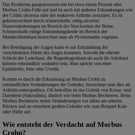
Das Pyoderma gangraenosum tritt bei etwa einem Prozent aller
Morbus Crohn-Fälle auf und ist auch mit anderen Erkrankungen wie
der Colitis ulcerosa oder der reaktiven Arthritis assoziiert. Es ist
gekennzeichnet durch schmerzhafte, eitrig-ulceröse
Hautveränderungen im Bereich der Streckseiten der Beine.
Schmerzhafte eitrige Entzündungsherde im Bereich der
Mundschleimhaut bezeichnet man als Pyostomatitis vegetans.
Bei Beteiligung der Augen kann es zur Entzündung der
verschiedenen Häute des Auges kommen. Sowohl die oberste
Schicht der Lederhaut, die Regenbogenhaut als auch die Aderhaut
können entzündlich verändert sein. Man spricht von einer
Episkleritis, Iritis oder Uveitis.
Kommt es durch die Erkrankung an Morbus Crohn zu
entzündlichen Veränderungen der Gelenke, bezeichnet man dies als
Arthritis enteropathica. Oft betroffen ist das Gelenk von Kreuz- und
Darmbein (Sakroiliitis), ähnlich wie beim Morbus Bechterew. Beim
Morbus Bechterew treten Veränderungen vor allem am unteren
Rücken und an einzelnen großen Gelenke wie zum Beispiel Knie
oder Hüfte auf.
Wie entsteht der Verdacht auf Morbus
Crohn?