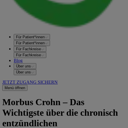
Für Patient*innen
Für Patient*innen
Für Fachkreise
Für Fachkreise
Blog
Über uns
Über uns
JETZT ZUGANG SICHERN
Menü öffnen
Morbus Crohn – Das
Wichtigste über die chronisch
entzündlichen