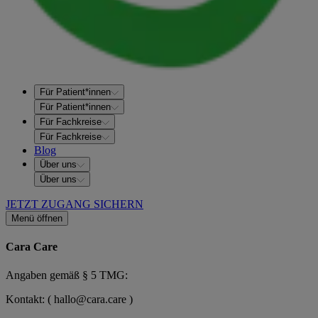
Für Patient*innen
Für Patient*innen
Für Fachkreise
Für Fachkreise
Blog
Über uns
Über uns
JETZT ZUGANG SICHERN
Menü öffnen
Cara Care
Angaben gemäß § 5 TMG:
Kontakt: ( hallo@cara.care )