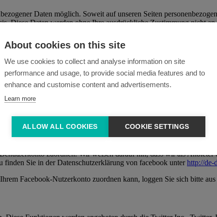
nbezogener Daten möglich. Soweit auf unseren Seiten personenbezogen
 Basis. Diese Daten werden ohne Ihre ausdrückliche Zustimmung nicht an
ei der Kommunikation per E-Mail) Sicherheitslücken aufweisen kann. Ei
About cookies on this site
We use cookies to collect and analyse information on site
ontaktdaten durch Dritte zur Übersendung von nicht ausdrücklich ang
performance and usage, to provide social media features and to
ausdrücklich rechtliche Schritte im Falle der unverlangten Zusendung 
enhance and customise content and advertisements.
ike-Button)
Learn more
1601 South California Avenue, Palo Alto, CA 94304, USA integriert.
die Facebook-Plugins finden Sie hier:
http://developers.facebook.com/do
ALLOW ALL COOKIES
COOKIE SETTINGS
Verbindung zwischen Ihrem Browser und dem Facebook-Server hergestellt
tton” anklicken während Sie in Ihrem Facebook-Account eingeloggt sin
nutzerkonto zuordnen. Wir weisen darauf hin, dass wir als Anbieter d
u finden Sie in der Datenschutzerklärung von facebook unter
http://de
Ihrem Facebook-Nutzerkonto zuordnen kann, loggen Sie sich bitte au