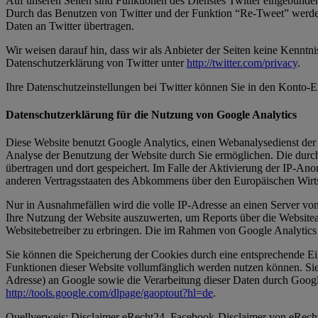
Auf unseren Seiten sind Funktionen des Dienstes Twitter eingebunde
Durch das Benutzen von Twitter und der Funktion “Re-Tweet” werde
Daten an Twitter übertragen.
Wir weisen darauf hin, dass wir als Anbieter der Seiten keine Kenntn
Datenschutzerklärung von Twitter unter
http://twitter.com/privacy
.
Ihre Datenschutzeinstellungen bei Twitter können Sie in den Konto-Ein
Datenschutzerklärung für die Nutzung von Google Analytics
Diese Website benutzt Google Analytics, einen Webanalysedienst der
Analyse der Benutzung der Website durch Sie ermöglichen. Die durc
übertragen und dort gespeichert. Im Falle der Aktivierung der IP-An
anderen Vertragsstaaten des Abkommens über den Europäischen Wirts
Nur in Ausnahmefällen wird die volle IP-Adresse an einen Server vo
Ihre Nutzung der Website auszuwerten, um Reports über die Website
Websitebetreiber zu erbringen. Die im Rahmen von Google Analytics
Sie können die Speicherung der Cookies durch eine entsprechende Eins
Funktionen dieser Website vollumfänglich werden nutzen können. Sie
Adresse) an Google sowie die Verarbeitung dieser Daten durch Google
http://tools.google.com/dlpage/gaoptout?hl=de
.
Quellverweis: Disclaimer eRecht24, Facebook-Disclaimer von eRecht