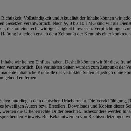
die Richtigkeit, Vollständigkeit und Aktualität der Inhalte können wir
n Gesetzen verantwortlich. Nach §§ 8 bis 10 TMG sind wir als Dienstean
, die auf eine rechtswidrige Tätigkeit hinweisen. Verpflichtungen z
e Haftung ist jedoch erst ab dem Zeitpunkt der Kenntnis einer konkre
n Inhalte wir keinen Einfluss haben. Deshalb können wir für diese fre
 Seiten verantwortlich. Die verlinkten Seiten wurden zum Zeitpunkt der
manente inhaltliche Kontrolle der verlinkten Seiten ist jedoch ohne ko
umgehend entfernen.
n Seiten unterliegen dem deutschen Urheberrecht. Die Vervielfältigung,
 jeweiligen Autors bzw. Erstellers. Downloads und Kopien dieser Seite
n, werden die Urheberrechte Dritter beachtet. Insbesondere werden Inhal
tsprechenden Hinweis. Bei Bekanntwerden von Rechtsverletzungen wer