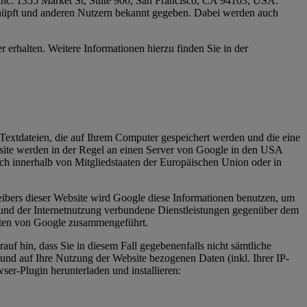
 Inc. 1355 Market St, Suite 900, San Francisco, CA 94103, USA.
nüpft und anderen Nutzern bekannt gegeben. Dabei werden auch
 erhalten. Weitere Informationen hierzu finden Sie in der
Textdateien, die auf Ihrem Computer gespeichert werden und die eine
site werden in der Regel an einen Server von Google in den USA
ch innerhalb von Mitgliedstaaten der Europäischen Union oder in
eibers dieser Website wird Google diese Informationen benutzen, um
 und der Internetnutzung verbundene Dienstleistungen gegenüber dem
Daten von Google zusammengeführt.
uf hin, dass Sie in diesem Fall gegebenenfalls nicht sämtliche
und auf Ihre Nutzung der Website bezogenen Daten (inkl. Ihrer IP-
er-Plugin herunterladen und installieren: