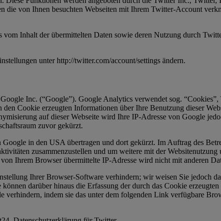
n. Diese Funktionen werden angeboten durch die Twitter Inc., Twitter,
n die von Ihnen besuchten Webseiten mit Ihrem Twitter-Account verk
is vom Inhalt der übermittelten Daten sowie deren Nutzung durch Twitter
stellungen unter http://twitter.com/account/settings ändern.
 Google Inc. (“Google”). Google Analytics verwendet sog. “Cookies”, 
h den Cookie erzeugten Informationen über Ihre Benutzung dieser Web
onymisierung auf dieser Webseite wird Ihre IP-Adresse von Google jedo
chaftsraum zuvor gekürzt.
n Google in den USA übertragen und dort gekürzt. Im Auftrag des Betr
aktivitäten zusammenzustellen und um weitere mit der Websitenutzung
 von Ihrem Browser übermittelte IP-Adresse wird nicht mit anderen 
tellung Ihrer Browser-Software verhindern; wir weisen Sie jedoch dara
 können darüber hinaus die Erfassung der durch das Cookie erzeugten 
 verhindern, indem sie das unter dem folgenden Link verfügbare Brows
24, Datenschutzerklärung für Twitter