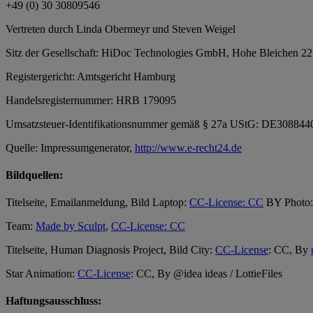
‭+49 (0) 30 30809546
Vertreten durch Linda Obermeyr und Steven Weigel
Sitz der Gesellschaft: HiDoc Technologies GmbH, Hohe Bleichen 2
Registergericht: Amtsgericht Hamburg
Handelsregisternummer: HRB 179095
Umsatzsteuer-Identifikationsnummer gemäß § 27a UStG: DE308844
Quelle: Impressumgenerator,
http://www.e-recht24.de
Bildquellen:
Titelseite, Emailanmeldung, Bild Laptop:
CC-License: CC
BY Photo:
Team:
Made by Sculpt
,
CC-License: CC
Titelseite, Human Diagnosis Project, Bild City:
CC-License
: CC, By
Star Animation:
CC-License
: CC, By @idea ideas / LottieFiles
Haftungsausschluss: