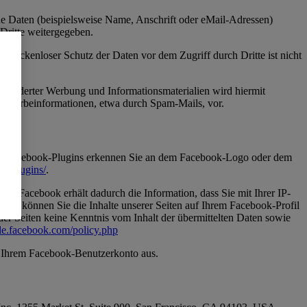
e Daten (beispielsweise Name, Anschrift oder eMail-Adressen)
 Dritte weitergegeben.
n lückenloser Schutz der Daten vor dem Zugriff durch Dritte ist nicht
eforderter Werbung und Informationsmaterialien wird hiermit
von Werbeinformationen, etwa durch Spam-Mails, vor.
 Die Facebook-Plugins erkennen Sie an dem Facebook-Logo oder dem
cs/plugins/
.
. Facebook erhält dadurch die Information, dass Sie mit Ihrer IP-
d, können Sie die Inhalte unserer Seiten auf Ihrem Facebook-Profil
er Seiten keine Kenntnis vom Inhalt der übermittelten Daten sowie
-de.facebook.com/policy.php
s Ihrem Facebook-Benutzerkonto aus.