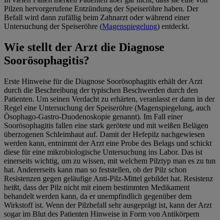
Pilzen hervorgerufene Entzündung der Speiseröhre haben. Der
Befall wird dann zufällig beim Zahnarzt oder während einer
Untersuchung der Speiseröhre (
Magenspiegelung
) entdeckt.
Wie stellt der Arzt die Diagnose
Soorösophagitis?
Erste Hinweise für die Diagnose Soorösophagitis erhält der Arzt
durch die Beschreibung der typischen Beschwerden durch den
Patienten. Um seinen Verdacht zu erhärten, veranlasst er dann in der
Regel eine Untersuchung der Speiseröhre (Magenspiegelung, auch
Ösophago-Gastro-Duodenoskopie genannt). Im Fall einer
Soorösophagitis fallen eine stark gerötete und mit weißen Belägen
überzogenen Schleimhaut auf. Damit der Hefepilz nachgewiesen
werden kann, entnimmt der Arzt eine Probe des Belags und schickt
diese für eine mikrobiologische Untersuchung ins Labor. Das ist
einerseits wichtig, um zu wissen, mit welchem Pilztyp man es zu tun
hat. Andererseits kann man so feststellen, ob der Pilz schon
Resistenzen gegen geläufige Anti-Pilz-Mittel gebildet hat. Resistenz
heißt, dass der Pilz nicht mit einem bestimmten Medikament
behandelt werden kann, da er unempfindlich gegenüber dem
Wirkstoff ist. Wenn der Pilzbefall sehr ausgeprägt ist, kann der Arzt
sogar im Blut des Patienten Hinweise in Form von Antikörpern