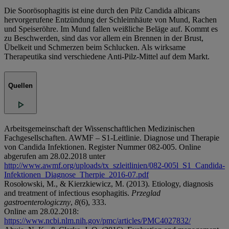
Die Soorösophagitis ist eine durch den Pilz Candida albicans
hervorgerufene Entzündung der Schleimhäute von Mund, Rachen
und Speiseröhre. Im Mund fallen weißliche Beläge auf. Kommt es
zu Beschwerden, sind das vor allem ein Brennen in der Brust,
Übelkeit und Schmerzen beim Schlucken. Als wirksame
Therapeutika sind verschiedene Anti-Pilz-Mittel auf dem Markt.
Quellen
Arbeitsgemeinschaft der Wissenschaftlichen Medizinischen
Fachgesellschaften. AWMF – S1-Leitlinie. Diagnose und Therapie
von Candida Infektionen. Register Nummer 082-005. Online
abgerufen am 28.02.2018 unter
http://www.awmf.org/uploads/tx_szleitlinien/082-005l_S1_Candida-
Infektionen_Diagnose_Therpie_2016-07.pdf
Rosołowski, M., & Kierzkiewicz, M. (2013). Etiology, diagnosis
and treatment of infectious esophagitis.
Przeglad
gastroenterologiczny
,
8
(6), 333.
Online am 28.02.2018:
https://www.ncbi.nlm.nih.gov/pmc/articles/PMC4027832/