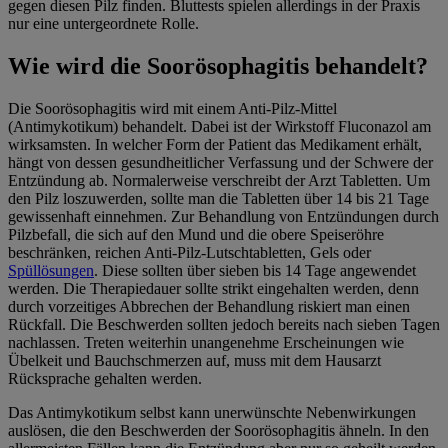
gegen diesen Pilz finden. Bluttests spielen allerdings in der Praxis
nur eine untergeordnete Rolle.
Wie wird die Soorösophagitis behandelt?
Die Soorösophagitis wird mit einem Anti-Pilz-Mittel
(Antimykotikum) behandelt. Dabei ist der Wirkstoff Fluconazol am
wirksamsten. In welcher Form der Patient das Medikament erhält,
hängt von dessen gesundheitlicher Verfassung und der Schwere der
Entzündung ab. Normalerweise verschreibt der Arzt Tabletten. Um
den Pilz loszuwerden, sollte man die Tabletten über 14 bis 21 Tage
gewissenhaft einnehmen.
Zur Behandlung von Entzündungen durch
Pilzbefall, die sich auf den Mund und die obere Speiseröhre
beschränken, reichen Anti-Pilz-Lutschtabletten, Gels oder
Spüllösungen
. Diese sollten über sieben bis 14 Tage angewendet
werden.
Die Therapiedauer sollte strikt eingehalten werden, denn
durch vorzeitiges Abbrechen der Behandlung riskiert man einen
Rückfall. Die Beschwerden sollten jedoch bereits nach sieben Tagen
nachlassen. Treten weiterhin unangenehme Erscheinungen wie
Übelkeit und Bauchschmerzen auf, muss mit dem Hausarzt
Rücksprache gehalten werden.
Das Antimykotikum selbst kann unerwünschte Nebenwirkungen
auslösen, die den Beschwerden der Soorösophagitis ähneln. In den