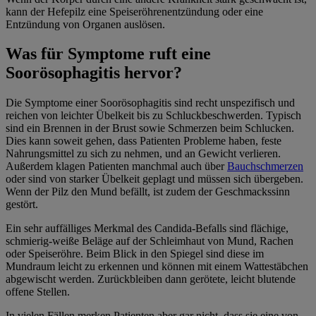
kann der Hefepilz eine Speiseröhrenentzündung oder eine
Entzündung von Organen auslösen.
Was für Symptome ruft eine
Soorösophagitis hervor?
Die Symptome einer Soorösophagitis sind recht unspezifisch und
reichen von leichter Übelkeit bis zu Schluckbeschwerden. Typisch
sind ein Brennen in der Brust sowie Schmerzen beim Schlucken.
Dies kann soweit gehen, dass Patienten Probleme haben, feste
Nahrungsmittel zu sich zu nehmen, und an Gewicht verlieren.
Außerdem klagen Patienten manchmal auch über
Bauchschmerzen
oder sind von starker Übelkeit geplagt und müssen sich übergeben.
Wenn der Pilz den Mund befällt, ist zudem der Geschmackssinn
gestört.
Ein sehr auffälliges Merkmal des Candida-Befalls sind flächige,
schmierig-weiße Beläge auf der Schleimhaut von Mund, Rachen
oder Speiseröhre. Beim Blick in den Spiegel sind diese im
Mundraum leicht zu erkennen und können mit einem Wattestäbchen
abgewischt werden. Zurückbleiben dann gerötete, leicht blutende
offene Stellen.
In vielen Fällen merken Patienten aber gar nicht, dass sie eine von