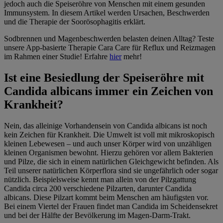
jedoch auch die Speiseröhre von Menschen mit einem gesunden
Immunsystem. In diesem Artikel werden Ursachen, Beschwerden
und die Therapie der Soorösophagitis erklärt.
Sodbrennen und Magenbeschwerden belasten deinen Alltag? Teste
unsere App-basierte Therapie Cara Care für Reflux und Reizmagen
im Rahmen einer Studie! Erfahre
hier
mehr!
Ist eine Besiedlung der Speiseröhre mit
Candida albicans immer ein Zeichen von
Krankheit?
Nein, das alleinige Vorhandensein von Candida albicans ist noch
kein Zeichen für Krankheit. Die Umwelt ist voll mit mikroskopisch
kleinen Lebewesen – und auch unser Körper wird von unzähligen
kleinen Organismen bewohnt. Hierzu gehören vor allem Bakterien
und Pilze, die sich in einem natürlichen Gleichgewicht befinden. Als
Teil unserer natürlichen Körperflora sind sie ungefährlich oder sogar
nützlich. Beispielsweise kennt man allein von der Pilzgattung
Candida circa 200 verschiedene Pilzarten, darunter Candida
albicans. Diese Pilzart kommt beim Menschen am häufigsten vor.
Bei einem Viertel der Frauen findet man Candida im Scheidensekret
und bei der Hälfte der Bevölkerung im Magen-Darm-Trakt.