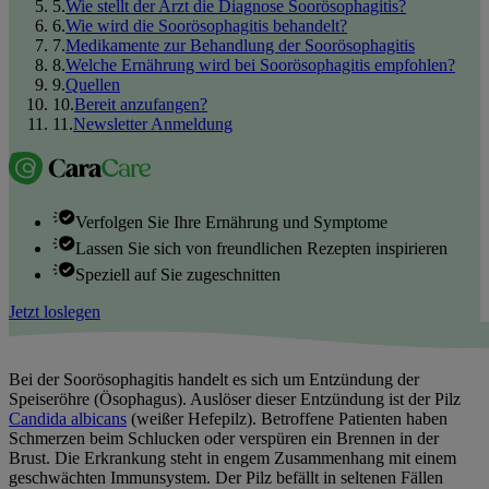
5
.
Wie stellt der Arzt die Diagnose Soorösophagitis?
6
.
Wie wird die Soorösophagitis behandelt?
7
.
Medikamente zur Behandlung der Soorösophagitis
8
.
Welche Ernährung wird bei Soorösophagitis empfohlen?
9
.
Quellen
10
.
Bereit anzufangen?
11
.
Newsletter Anmeldung
Verfolgen Sie Ihre Ernährung und Symptome
Lassen Sie sich von freundlichen Rezepten inspirieren
Speziell auf Sie zugeschnitten
Jetzt loslegen
Bei der Soorösophagitis handelt es sich um Entzündung der
Speiseröhre (Ösophagus). Auslöser dieser Entzündung ist der Pilz
Candida albicans
(weißer Hefepilz). Betroffene Patienten haben
Schmerzen beim Schlucken oder verspüren ein Brennen in der
Brust. Die Erkrankung steht in engem Zusammenhang mit einem
geschwächten Immunsystem. Der Pilz befällt in seltenen Fällen