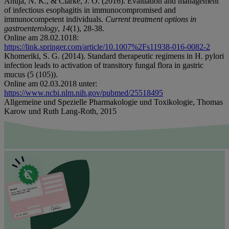
Ahuja, N. K., & Clarke, J. O. (2016). Evaluation and management
of infectious esophagitis in immunocompromised and
immunocompetent individuals.
Current treatment options in
gastroenterology
,
14
(1), 28-38.
Online am 28.02.1018:
https://link.springer.com/article/10.1007%2Fs11938-016-0082-2
Khomeriki, S. G. (2014). Standard therapeutic regimens in H. pylori
infection leads to activation of transitory fungal flora in gastric
mucus (5 (105)).
Online am 02.03.2018 unter:
https://www.ncbi.nlm.nih.gov/pubmed/25518495
Allgemeine und Spezielle Pharmakologie und Toxikologie, Thomas
Karow und Ruth Lang-Roth, 2015