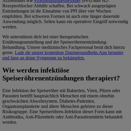
Arzneimittel wie
Protonenpumpenhemmer
(PPI) oder H2-
Rezeptorblocker Abhilfe schaffen. Bei schwach ausgeprägten
Entzündungen ist die Einnahme von PPI über vier Wochen
empfohlen. Bei schweren Formen ist auch eine länger dauernde
Anwendung möglich. Selten kann ein operativer Eingriff notwendig
werden.
Wir unterstützen dich bei einer therapeutischen
Ernährungsumstellung und der Speiseröhrenentzündung-
Behandlung. Unsere medizinisches Fachpersonal berät dich hierzu
gerne.
Lade dir unsere kostenlose Darmgesundheits-App herunter
und fang an deine Symptome zu bekämpfen.
Wie werden infektiöse
Speiseröhrenentzündungen therapiert?
Eine Infektion der Speiseröhre mit Bakterien, Viren, Pilzen oder
Parasiten betrifft hauptsächlich Menschen mit einem ohnehin
geschwächten Abwehrsystem. Diabetes-Patienten,
Organtransplantierte und ältere Menschen gehören zu dieser
Risikogruppe. Eine Speiseröhren-Infektion dieser Form kann mit
Antibiotika, Anti-Pilzmitteln oder Anti-Parasitenmitteln behandelt
werden.