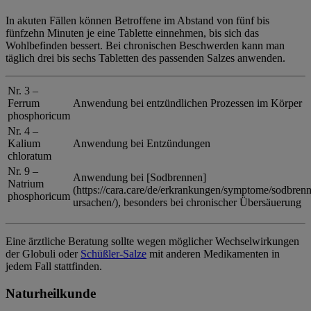
In akuten Fällen können Betroffene im Abstand von fünf bis
fünfzehn Minuten je eine Tablette einnehmen, bis sich das
Wohlbefinden bessert. Bei chronischen Beschwerden kann man
täglich drei bis sechs Tabletten des passenden Salzes anwenden.
Nr. 3 –
Ferrum
Anwendung bei entzündlichen Prozessen im Körper
phosphoricum
Nr. 4 –
Kalium
Anwendung bei Entzündungen
chloratum
Nr. 9 –
Anwendung bei [Sodbrennen]
Natrium
(https://cara.care/de/erkrankungen/symptome/sodbren
phosphoricum
ursachen/), besonders bei chronischer Übersäuerung
Eine ärztliche Beratung sollte wegen möglicher Wechselwirkungen
der Globuli oder
Schüßler-Salze
mit anderen Medikamenten in
jedem Fall stattfinden.
Naturheilkunde