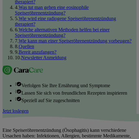
therapiert?
4
.
Was tut man gehen eine eosinophile
Speiseröhrenentzündung?
5
.
Wie wird eine radiogene Speiseröhrenentzündung
therapiert?
6
.
Welche alternativen Methoden helfen bei einer
Speiseröhrenentzündung?
7
.
Wie kann man einer Speiseröhrenentzündung vorbeugen?
8
.
Quellen
9
.
Bereit anzufangen?
10
.
Newsletter Anmeldung
Verfolgen Sie Ihre Ernährung und Symptome
Lassen Sie sich von freundlichen Rezepten inspirieren
Speziell auf Sie zugeschnitten
Jetzt loslegen
Eine Speiseröhrenentzündung (Ösophagitis) kann verschiedene
Ursachen haben: Infektionen, Allergien, bestimmte Medikamente,