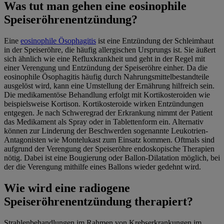
Was tut man gehen eine eosinophile
Speiseröhrenentzündung?
Eine
eosinophile Ösophagitis
ist eine Entzündung der Schleimhaut
in der Speiseröhre, die häufig allergischen Ursprungs ist. Sie äußert
sich ähnlich wie eine Refluxkrankheit und geht in der Regel mit
einer Verengung und Entzündung der Speiseröhre einher. Da die
eosinophile Ösophagitis häufig durch Nahrungsmittelbestandteile
ausgelöst wird, kann eine Umstellung der Ernährung hilfreich sein.
Die medikamentöse Behandlung erfolgt mit Kortikosteroiden wie
beispielsweise Kortison. Kortikosteroide wirken Entzündungen
entgegen. Je nach Schweregrad der Erkrankung nimmt der Patient
das Medikament als Spray oder in Tablettenform ein. Alternativ
können zur Linderung der Beschwerden sogenannte Leukotrien-
Antagonisten wie Montelukast zum Einsatz kommen. Oftmals sind
aufgrund der Verengung der Speiseröhre endoskopische Therapien
nötig. Dabei ist eine Bougierung oder Ballon-Dilatation möglich, bei
der die Verengung mithilfe eines Ballons wieder gedehnt wird.
Wie wird eine radiogene
Speiseröhrenentzündung therapiert?
Strahlenbehandlungen im Rahmen von Krebserkrankungen im