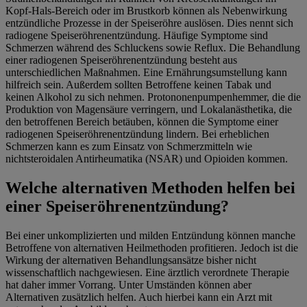
Kopf-Hals-Bereich oder im Brustkorb können als Nebenwirkung
entzündliche Prozesse in der Speiseröhre auslösen. Dies nennt sich
radiogene Speiseröhrenentzündung. Häufige Symptome sind
Schmerzen während des Schluckens sowie Reflux. Die Behandlung
einer radiogenen Speiseröhrenentzündung besteht aus
unterschiedlichen Maßnahmen. Eine Ernährungsumstellung kann
hilfreich sein. Außerdem sollten Betroffene keinen Tabak und
keinen Alkohol zu sich nehmen. Protononenpumpenhemmer, die die
Produktion von Magensäure verringern, und Lokalanästhetika, die
den betroffenen Bereich betäuben, können die Symptome einer
radiogenen Speiseröhrenentzündung lindern. Bei erheblichen
Schmerzen kann es zum Einsatz von Schmerzmitteln wie
nichtsteroidalen Antirheumatika (NSAR) und Opioiden kommen.
Welche alternativen Methoden helfen bei
einer Speiseröhrenentzündung?
Bei einer unkomplizierten und milden Entzündung können manche
Betroffene von alternativen Heilmethoden profitieren. Jedoch ist die
Wirkung der alternativen Behandlungsansätze bisher nicht
wissenschaftlich nachgewiesen. Eine ärztlich verordnete Therapie
hat daher immer Vorrang. Unter Umständen können aber
Alternativen zusätzlich helfen. Auch hierbei kann ein Arzt mit