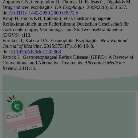
Zografos GN, Georgiadou D, Thomas D, Kaltsas G, Digalakis M.
Drug-induced esophagitis.
Dis Esophagus
. 2009;22(8):633-637.
doi:
10.1111/j.1442-2050.2009.00972.x
Koop H, Fuchs KH, Labenz J, et al. Gastroösophageale
Refluxkrankkheit unter Federführung Deutschen Gesellschaft für
Gastroenterologie, Verdauungs- und Stoffwechselkrankheiten
(DGVS). :113.
Furuta GT, Katzka DA. Eosinophilic Esophagitis.
New England
Journal of Medicine
. 2015;373(17):1640-1648.
doi:
10.1056/NEJMra1502863
Patrick L. Gastroesophageal Reflux Disease (GERD): A Review of
Conventional and Alternative Treatments.
Alternative Medicine
Review
. 2011:18.