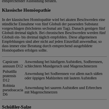
entsprechender Ausbildung beraten.
Klassische Homöopathie
In der klassischen Homöopathie wird bei akuten Beschwerden eine
stündliche Einnahme von fünf Globuli der passenden Substanz
vorgeschlagen (höchstens sechsmal am Tag). Danach genügen fünf
Globuli dreimal täglich. Bei chronischen Beschwerden werden fünf
Globuli ein- bis dreimal täglich empfohlen. Diese allgemeinen
Empfehlungen sind aber nicht auf jeden Einzelfall anwendbar, so
dass immer eine Beratung durch entsprechend ausgebildete
Homöopathen erfolgen sollte.
Capsicum
Anwendung bei häufigem Aufstoßen, Sodbrennen,
annuum D12
schlechtem Mundgeruch und Magenschmerzen
Pulsatilla
Anwendung bei Sodbrennen vor allem nach süßen
pratensis
oder üppigen Mahlzeiten mit lautem Aufstoßen
D12
Robinia
Anwendung bei saurem Aufstoßen und Erbrechen
pseudoacacia
mit Magenschmerzen
D6
Schüßler-Salze