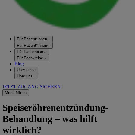
Für Patient*innen
Für Patient*innen
Für Fachkreise
Für Fachkreise
Blog
Über uns
Über uns
JETZT ZUGANG SICHERN
Menü öffnen
Speiseröhrenentzündung-
Behandlung – was hilft
wirklich?