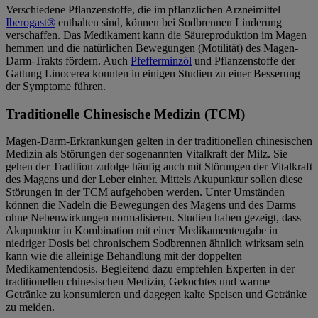
Verschiedene Pflanzenstoffe, die im pflanzlichen Arzneimittel
Iberogast®
enthalten sind, können bei Sodbrennen Linderung
verschaffen. Das Medikament kann die Säureproduktion im Magen
hemmen und die natürlichen Bewegungen (Motilität) des Magen-
Darm-Trakts fördern. Auch
Pfefferminzöl
und Pflanzenstoffe der
Gattung Linocerea konnten in einigen Studien zu einer Besserung
der Symptome führen.
Traditionelle Chinesische Medizin (TCM)
Magen-Darm-Erkrankungen gelten in der traditionellen chinesischen
Medizin als Störungen der sogenannten Vitalkraft der Milz. Sie
gehen der Tradition zufolge häufig auch mit Störungen der Vitalkraft
des Magens und der Leber einher. Mittels Akupunktur sollen diese
Störungen in der TCM aufgehoben werden. Unter Umständen
können die Nadeln die Bewegungen des Magens und des Darms
ohne Nebenwirkungen normalisieren. Studien haben gezeigt, dass
Akupunktur in Kombination mit einer Medikamentengabe in
niedriger Dosis bei chronischem Sodbrennen ähnlich wirksam sein
kann wie die alleinige Behandlung mit der doppelten
Medikamentendosis. Begleitend dazu empfehlen Experten in der
traditionellen chinesischen Medizin, Gekochtes und warme
Getränke zu konsumieren und dagegen kalte Speisen und Getränke
zu meiden.