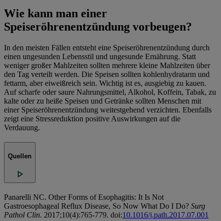
Wie kann man einer
Speiseröhrenentzündung vorbeugen?
In den meisten Fällen entsteht eine Speiseröhrenentzündung durch
einen ungesunden Lebensstil und ungesunde Ernährung. Statt
weniger großer Mahlzeiten sollten mehrere kleine Mahlzeiten über
den Tag verteilt werden. Die Speisen sollten kohlenhydratarm und
fettarm, aber eiweißreich sein. Wichtig ist es, ausgiebig zu kauen.
Auf scharfe oder saure Nahrungsmittel, Alkohol, Koffein, Tabak, zu
kalte oder zu heiße Speisen und Getränke sollten Menschen mit
einer Speiseröhrenentzündung weitestgehend verzichten. Ebenfalls
zeigt eine Stressreduktion positive Auswirkungen auf die
Verdauung.
Quellen
Panarelli NC. Other Forms of Esophagitis: It Is Not
Gastroesophageal Reflux Disease, So Now What Do I Do?
Surg
Pathol Clin
. 2017;10(4):765-779. doi:
10.1016/j.path.2017.07.001