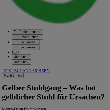
Für Patient*innen
Für Patient*innen
Für Fachkreise
Für Fachkreise
Blog
Über uns
Über uns
JETZT ZUGANG SICHERN
Menü öffnen
Gelber Stuhlgang – Was hat
gelblicher Stuhl für Ursachen?
Magen-Darm Erkrankungen