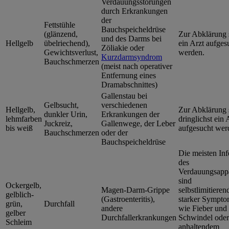
Verdauungsstörungen
durch Erkrankungen
der
Fettstühle
Bauchspeicheldrüse
(glänzend,
Zur Abklärung s
und des Darms bei
Hellgelb
übelriechend),
ein Arzt aufges
Zöliakie
oder
Gewichtsverlust,
werden.
Kurzdarmsyndrom
Bauchschmerzen
(meist nach operativer
Entfernung eines
Dramabschnittes)
Gallenstau bei
Gelbsucht,
verschiedenen
Hellgelb,
Zur Abklärung s
dunkler Urin,
Erkrankungen der
lehmfarben
dringlichst ein 
Juckreiz,
Gallenwege
, der
Leber
bis weiß
aufgesucht wer
Bauchschmerzen
oder der
Bauchspeicheldrüse
Die meisten Inf
des
Verdauungsappa
sind
Ockergelb,
Magen-Darm-Grippe
selbstlimitieren
gelblich-
(Gastroenteritis),
starker Sympto
grün,
Durchfall
andere
wie Fieber und
gelber
Durchfallerkrankungen
Schwindel oder
Schleim
anhaltendem