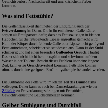
Gewichtsverlust, Nachtschweiß und unerklärlichem Fieber
kommen.
Was sind Fettstühle?
Die Gallenflüssigkeit dient neben der Entgiftung auch der
Fettverdauung
im Darm. Die in ihr enthaltenen Gallensäuren
sorgen als Emulgatoren dafür, dass das Fett sozusagen in kleinen
Häppchen für die fettspaltende Lipase angreifbar gemacht wird.
Kann der Körper durch fehlende Galle oder Lipase nicht genügend
Fette aufnehmen, scheidet er sie stattdessen aus. Dann ist der Stuhl
schmierig
und hat einen besonders
beißenden Geruch
. Häufig
lässt er sich nicht leicht herunterspülen und schwimmt auf dem
Wasser in der Toilette. Besteht dieses Problem über eine längere
Zeit, kann es zu
Gewichtsverlust
kommen. Fettstühle können
oftmals durch eine geeignete Ernährungstherapie behandelt werden.
.
Die Aufnahme der Fette wird im letzten Teil des
Dünndarms
vollzogen. Daher kann es auch bei Darmerkrankungen wie der
Zöliakie
zu Fettverdauungsstörungen mit Fettstühlen,
Gewichtsverlust und Bauchschmerzen kommen.
Gelber Stuhlgang und Durchfall