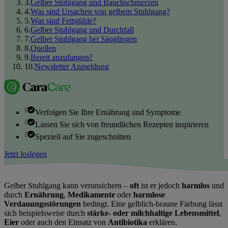
3
.
Gelber Stuhlgang und Bauchschmerzen
4
.
Was sind Ursachen von gelbem Stuhlgang?
5
.
Was sind Fettstühle?
6
.
Gelber Stuhlgang und Durchfall
7
.
Gelber Stuhlgang bei Säuglingen
8
.
Quellen
9
.
Bereit anzufangen?
10
.
Newsletter Anmeldung
Verfolgen Sie Ihre Ernährung und Symptome
Lassen Sie sich von freundlichen Rezepten inspirieren
Speziell auf Sie zugeschnitten
Jetzt loslegen
Gelber Stuhlgang kann verunsichern –
oft
ist er jedoch
harmlos
und
durch
Ernährung
,
Medikamente
oder
harmlose
Verdauungsstörungen
bedingt. Eine gelblich-braune Färbung lässt
sich beispielsweise durch
stärke‑ oder milchhaltige Lebensmittel
,
Eier
oder auch den Einsatz von
Antibiotika
erklären.