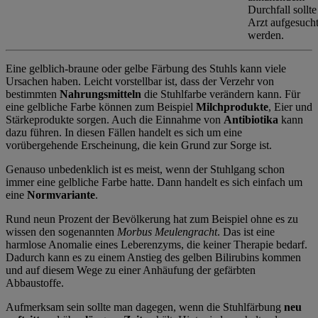
Durchfall sollte
Arzt aufgesuch
werden.
Eine gelblich-braune oder gelbe Färbung des Stuhls kann viele
Ursachen haben. Leicht vorstellbar ist, dass der Verzehr von
bestimmten
Nahrungsmitteln
die Stuhlfarbe verändern kann. Für
eine gelbliche Farbe können zum Beispiel
Milchprodukte
, Eier und
Stärkeprodukte sorgen. Auch die Einnahme von
Antibiotika
kann
dazu führen. In diesen Fällen handelt es sich um eine
vorübergehende Erscheinung, die kein Grund zur Sorge ist.
Genauso unbedenklich ist es meist, wenn der Stuhlgang schon
immer eine gelbliche Farbe hatte. Dann handelt es sich einfach um
eine
Normvariante
.
Rund neun Prozent der Bevölkerung hat zum Beispiel ohne es zu
wissen den sogenannten
Morbus Meulengracht
. Das ist eine
harmlose Anomalie eines Leberenzyms, die keiner Therapie bedarf.
Dadurch kann es zu einem Anstieg des gelben Bilirubins kommen
und auf diesem Wege zu einer Anhäufung der gefärbten
Abbaustoffe.
Aufmerksam sein sollte man dagegen, wenn die Stuhlfärbung
neu