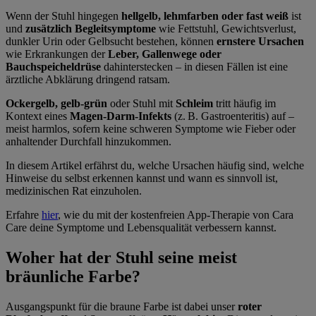
Wenn der Stuhl hingegen
hellgelb, lehmfarben oder fast weiß
ist
und
zusätzlich Begleitsymptome
wie Fettstuhl, Gewichtsverlust,
dunkler Urin oder Gelbsucht bestehen, können
ernstere Ursachen
wie Erkrankungen der
Leber, Gallenwege oder
Bauchspeicheldrüse
dahinterstecken – in diesen Fällen ist eine
ärztliche Abklärung dringend ratsam.
Ockergelb, gelb-grün
oder Stuhl mit
Schleim
tritt häufig im
Kontext eines
Magen-Darm-Infekts
(z. B. Gastroenteritis) auf –
meist harmlos, sofern keine schweren Symptome wie Fieber oder
anhaltender Durchfall hinzukommen.
In diesem Artikel erfährst du, welche Ursachen häufig sind, welche
Hinweise du selbst erkennen kannst und wann es sinnvoll ist,
medizinischen Rat einzuholen.
Erfahre
hier
, wie du mit der kostenfreien App-Therapie von Cara
Care deine Symptome und Lebensqualität verbessern kannst.
Woher hat der Stuhl seine meist
bräunliche Farbe?
Ausgangspunkt für die braune Farbe ist dabei unser
roter