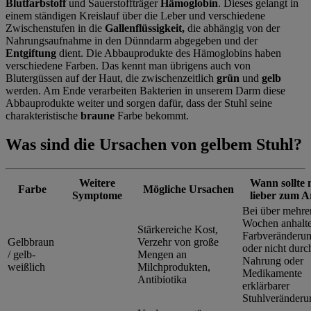
Blutfarbstoff
und Sauerstoffträger
Hämoglobin
. Dieses gelangt in
einem ständigen Kreislauf über die Leber und verschiedene
Zwischenstufen in die
Gallenflüssigkeit,
die abhängig von der
Nahrungsaufnahme in den Dünndarm abgegeben und der
Entgiftung
dient. Die Abbauprodukte des Hämoglobins haben
verschiedene Farben. Das kennt man übrigens auch von
Blutergüssen auf der Haut, die zwischenzeitlich
grün
und
gelb
werden. Am Ende verarbeiten Bakterien in unserem Darm diese
Abbauprodukte weiter und sorgen dafür, dass der Stuhl seine
charakteristische
braune
Farbe bekommt.
Was sind die Ursachen von gelbem Stuhl?
Weitere
Wann sollte
Farbe
Mögliche Ursachen
Symptome
lieber zum A
Bei über mehre
Wochen anhalt
Stärkereiche
Kost,
Farbveränderu
Gelbbraun
Verzehr von große
oder nicht durc
/ gelb-
Mengen an
Nahrung oder
weißlich
Milchprodukten,
Medikamente
Antibiotika
erklärbarer
Stuhlveränderu