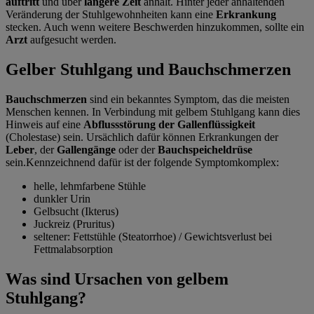
auftritt
und über
längere Zeit
anhält. Hinter jeder anhaltenden
Veränderung der Stuhlgewohnheiten kann eine
Erkrankung
stecken. Auch wenn weitere Beschwerden hinzukommen, sollte ein
Arzt
aufgesucht werden.
Gelber Stuhlgang und Bauchschmerzen
Bauchschmerzen
sind ein bekanntes Symptom, das die meisten
Menschen kennen. In Verbindung mit gelbem Stuhlgang kann dies
Hinweis auf eine
Abflussstörung der Gallenflüssigkeit
(Cholestase) sein. Ursächlich dafür können Erkrankungen der
Leber
, der
Gallengänge
oder der
Bauchspeicheldrüse
sein.Kennzeichnend dafür ist der folgende Symptomkomplex:
helle, lehmfarbene Stühle
dunkler Urin
Gelbsucht (Ikterus)
Juckreiz (Pruritus)
seltener: Fettstühle (Steatorrhoe) / Gewichtsverlust bei
Fettmalabsorption
Was sind Ursachen von gelbem
Stuhlgang?