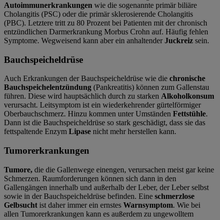
Autoimmunerkrankungen
wie die sogenannte primär biliäre
Cholangitis (PSC) oder die primär sklerosierende Cholangitis
(PBC). Letztere tritt zu 80 Prozent bei Patienten mit der chronisch
entzündlichen Darmerkrankung Morbus Crohn auf. Häufig fehlen
Symptome. Wegweisend kann aber ein anhaltender
Juckreiz
sein.
Bauchspeicheldrüse
Auch Erkrankungen der Bauchspeicheldrüse wie die
chronische
Bauchspeichelentzündung
(Pankreatitis) können zum Gallenstau
führen. Diese wird hauptsächlich durch zu starken
Alkoholkonsum
verursacht. Leitsymptom ist ein wiederkehrender gürtelförmiger
Oberbauchschmerz. Hinzu kommen unter Umständen
Fettstühle
.
Dann ist die Bauchspeicheldrüse so stark geschädigt, dass sie das
fettspaltende Enzym
Lipase
nicht mehr herstellen kann.
Tumorerkrankungen
Tumore,
die die Gallenwege einengen, verursachen meist gar keine
Schmerzen. Raumforderungen können sich dann in den
Gallengängen innerhalb und außerhalb der Leber, der Leber selbst
sowie in der Bauchspeicheldrüse befinden. Eine
schmerzlose
Gelbsucht
ist daher immer ein ernstes
Warnsymptom
. Wie bei
allen Tumorerkrankungen kann es außerdem zu ungewolltem