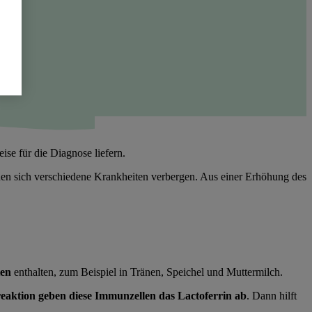
ise für die Diagnose liefern.
en sich verschiedene Krankheiten verbergen. Aus einer Erhöhung des
ten
enthalten, zum Beispiel in Tränen, Speichel und Muttermilch.
aktion geben diese Immunzellen das Lactoferrin ab
. Dann hilft