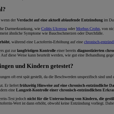
hl?
, wenn der
Verdacht auf eine aktuell ablaufende Entzündung
im Dar
iche Darmerkrankung, wie
Colitis Ulcerosa
oder
Morbus Crohn
, von ni
n meist ähnliche Symptome wie Bauchschmerzen oder Durchfälle.
erhöht
, während eine Lactoferrin-Erhöhung auf eine
chronisch-entzün
ers gut zur
langfristigen Kontrolle
einer bereits
diagnostizierten chr
. Auf diese Weise kann beurteilt werden, wie gut eine Behandlung geg
ingen und Kindern getestet?
gen oft erst spät gestellt, da die Beschwerden unspezifisch sind und
t. Er liefert
frühzeitig Hinweise auf eine chronisch-entzündliche 
ndern eine
Langzeit-Kontrolle einer chronisch-entzündlichen Erkr
ferrin-Test jedoch
nicht für die Untersuchung von Kindern, die gestil
oferrin-Wert ist dann erhöht, obwohl keine Entzündung vorliegt. Daher