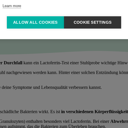
Learn more
ALLOW ALL COOKIES
COOKIE SETTINGS
r Durchfall
kann ein Lactoferrin-Test einer Stuhlprobe wichtige Hinwe
uhl nachgewiesen werden kann. Hinter einer solchen Entzündung könn
e deine Symptome und Lebensqualität verbessern kannst.
schädliche Bakterien wirkt. Es ist
in verschiedenen Körperflüssigkei
Granulozyten) enthalten besonders viel Lactoferrin. Bei einer
Abwehrre
Eisen aufnimmt, das die Bakterien zum Überleben brauchen.