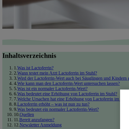
Inhaltsverzeichnis
1
.
Was ist Lactoferrin?
2
.
Wann testet mein Arzt Lactoferrin im Stuhl?
3
.
Wird der Lactoferrin-Wert auch bei Säuglingen und Kindern g
4
.
Wie kann man den Lactoferrin-Wert untersuchen lassen?
5
.
Was ist ein normaler Lactoferrin-Wert?
6
.
Was bedeutet eine Erhöhung von Lactoferrin im Stuhl?
7
.
Welche Ursachen hat eine Erhöhung von Lactoferrin im Stuh
8
.
Lactoferrin erhöht – was ist nun zu tun?
9
.
Was bedeutet ein normaler Lactoferrin-Wert?
10
.
Quellen
11
.
Bereit anzufangen?
12
.
Newsletter Anmeldung