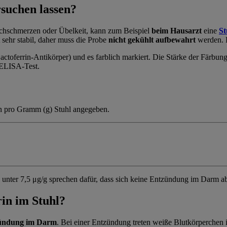
suchen lassen?
hschmerzen oder Übelkeit, kann zum Beispiel
beim Hausarzt
eine
St
t sehr stabil, daher muss die Probe
nicht gekühlt aufbewahrt
werden. D
actoferrin-Antikörper) und es farblich markiert. Die Stärke der Färbung
 ELISA-Test.
n pro Gramm (g) Stuhl angegeben.
e unter 7,5 μg/g sprechen dafür, dass sich keine Entzündung im Darm ab
in im Stuhl?
ündung im Darm
. Bei einer Entzündung treten weiße Blutkörperchen