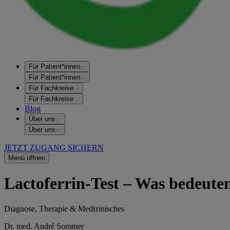
Für Patient*innen
Für Patient*innen
Für Fachkreise
Für Fachkreise
Blog
Über uns
Über uns
JETZT ZUGANG SICHERN
Menü öffnen
Lactoferrin-Test – Was bedeute
Diagnose, Therapie & Medizinisches
Dr. med. André Sommer