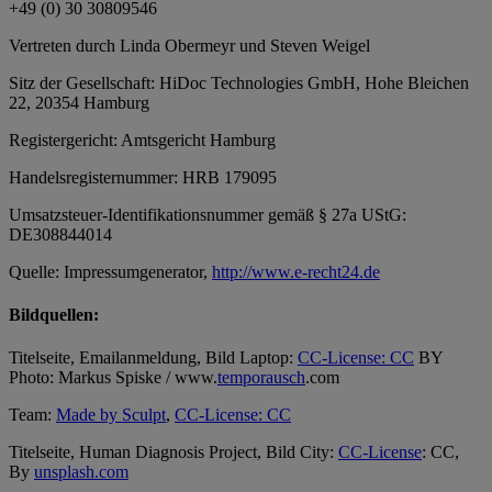
‭+49 (0) 30 30809546
Vertreten durch Linda Obermeyr und Steven Weigel
Sitz der Gesellschaft: HiDoc Technologies GmbH, Hohe Bleichen
22, 20354 Hamburg
Registergericht: Amtsgericht Hamburg
Handelsregisternummer: HRB 179095
Umsatzsteuer-Identifikationsnummer gemäß § 27a UStG:
DE308844014
Quelle: Impressumgenerator,
http://www.e-recht24.de
Bildquellen:
Titelseite, Emailanmeldung, Bild Laptop:
CC-License: CC
BY
Photo: Markus Spiske / www.
temporausch
.com
Team:
Made by Sculpt
,
CC-License: CC
Titelseite, Human Diagnosis Project, Bild City:
CC-License
: CC,
By
unsplash.com