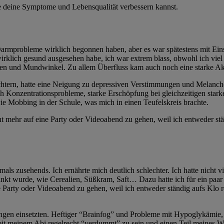
e deine Symptome und Lebensqualität verbessern kannst.
rmprobleme wirklich begonnen haben, aber es war spätestens mit Einse
wirklich gesund ausgesehen habe, ich war extrem blass, obwohl ich viel
n und Mundwinkel. Zu allem Überfluss kam auch noch eine starke Akn
chüchtern, hatte eine Neigung zu depressiven Verstimmungen und Melanch
uch Konzentrationsprobleme, starke Erschöpfung bei gleichzeitigen sta
ie Mobbing in der Schule, was mich in einen Teufelskreis brachte.
ht mehr auf eine Party oder Videoabend zu gehen, weil ich entweder st
ls zusehends. Ich ernährte mich deutlich schlechter. Ich hatte nicht v
hränkt wurde, wie Cerealien, Süßkram, Saft… Dazu hatte ich für ein pa
ine Party oder Videoabend zu gehen, weil ich entweder ständig aufs Klo
gen einsetzten. Heftiger “Brainfog” und Probleme mit Hypoglykämie, d
seit meinem Abi regelrecht “verdummt” zu sein und einen Teil meines W