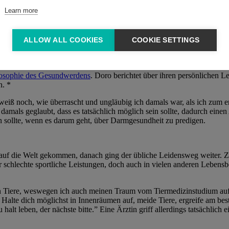
Learn more
ALLOW ALL COOKIES
COOKIE SETTINGS
losophie des Gesundwerdens
. Doro berichtet über ihren persönliche
. *
eiß noch, wie überrascht und ungläubig ich damals war, als ich zum er
damals geglaubt, dass es tatsächlich möglich sein sollte, dadurch ei
n sollte, wenn es darum geht, über Darmgesundheit zu predigen.
 auf die Welt gekommen, danach ging der übliche Leidensweg weiter. Za
schlechte sportliche Leistungen, doch auch in vielen anderen Lebensb
n Tiere, weswegen ich auch meinen Traum vom Tiermedizinstudium aufg
. Halte dich möglichst in Innenräumen auf, meide Tiere, ergreife am be
 halt leben, der nächste bitte.” Eine Ärztin griff allerdings tatsächlic