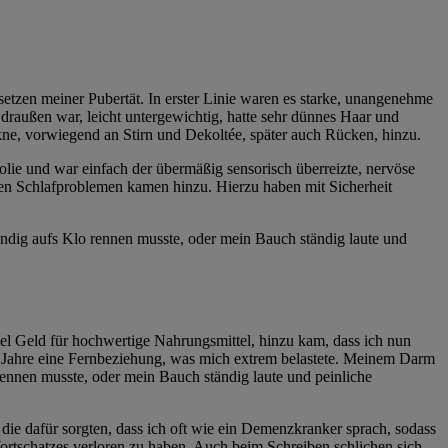
tzen meiner Pubertät. In erster Linie waren es starke, unangenehme
 draußen war, leicht untergewichtig, hatte sehr dünnes Haar und
e, vorwiegend an Stirn und Dekoltée, später auch Rücken, hinzu.
olie und war einfach der übermäßig sensorisch überreizte, nervöse
rken Schlafproblemen kamen hinzu. Hierzu haben mit Sicherheit
ändig aufs Klo rennen musste, oder mein Bauch ständig laute und
iel Geld für hochwertige Nahrungsmittel, hinzu kam, dass ich nun
ar Jahre eine Fernbeziehung, was mich extrem belastete. Meinem Darm
 rennen musste, oder mein Bauch ständig laute und peinliche
ie dafür sorgten, dass ich oft wie ein Demenzkranker sprach, sodass
ortschatzes verloren zu haben. Auch beim Schreiben schlichen sich