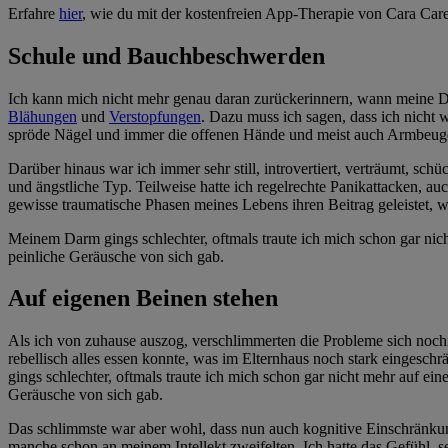
Erfahre
hier
, wie du mit der kostenfreien App-Therapie von Cara Car
Schule und Bauchbeschwerden
Ich kann mich nicht mehr genau daran zurückerinnern, wann meine Da
Blähungen
und
Verstopfungen
. Dazu muss ich sagen, dass ich nicht 
spröde Nägel und immer die offenen Hände und meist auch Armbeuge
Darüber hinaus war ich immer sehr still, introvertiert, verträumt, s
und ängstliche Typ. Teilweise hatte ich regelrechte Panikattacken, a
gewisse traumatische Phasen meines Lebens ihren Beitrag geleistet, w
Meinem Darm gings schlechter, oftmals traute ich mich schon gar nic
peinliche Geräusche von sich gab.
Auf eigenen Beinen stehen
Als ich von zuhause auszog, verschlimmerten die Probleme sich nochma
rebellisch alles essen konnte, was im Elternhaus noch stark eingesc
gings schlechter, oftmals traute ich mich schon gar nicht mehr auf e
Geräusche von sich gab.
Das schlimmste war aber wohl, dass nun auch kognitive Einschränkun
manche schon an meinem Intellekt zweifelten. Ich hatte das Gefühl, 