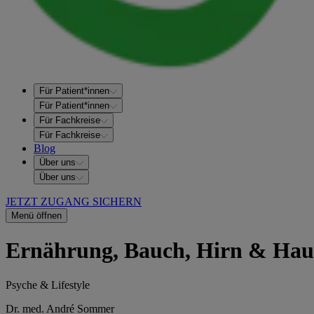
Für Patient*innen
Für Patient*innen
Für Fachkreise
Für Fachkreise
Blog
Über uns
Über uns
JETZT ZUGANG SICHERN
Menü öffnen
Ernährung, Bauch, Hirn & Haut
Psyche & Lifestyle
Dr. med. André Sommer