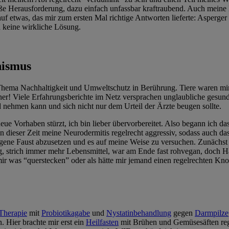
oße Herausforderung, dazu einfach unfassbar kraftraubend. Auch meine 
f etwas, das mir zum ersten Mal richtige Antworten lieferte: Asperger 
h keine wirkliche Lösung.
nismus
hema Nachhaltigkeit und Umweltschutz in Berührung. Tiere waren mir
er! Viele Erfahrungsberichte im Netz versprachen unglaubliche gesund
d nehmen kann und sich nicht nur dem Urteil der Ärzte beugen sollte.
 neue Vorhaben stürzt, ich bin lieber übervorbereitet. Also begann ich
ieser Zeit meine Neurodermitis regelrecht aggressiv, sodass auch das s
eigene Faust abzusetzen und es auf meine Weise zu versuchen. Zunächst
, strich immer mehr Lebensmittel, war am Ende fast rohvegan, doch Ha
ir was “querstecken” oder als hätte mir jemand einen regelrechten Kno
Therapie
mit
Probiotikagabe
und
Nystatinbehandlung
gegen
Darmpilze
. Hier brachte mir erst ein
Heilfasten
mit Brühen und Gemüsesäften re