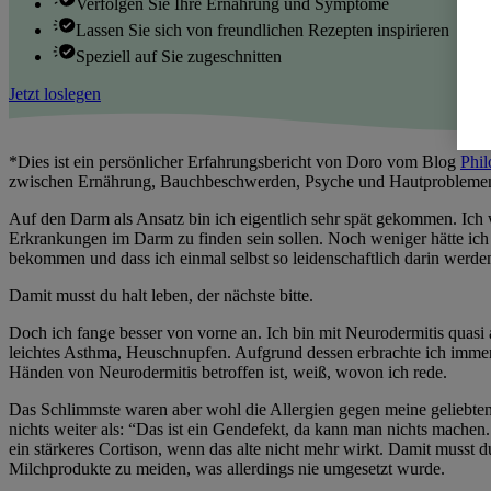
Verfolgen Sie Ihre Ernährung und Symptome
Lassen Sie sich von freundlichen Rezepten inspirieren
Speziell auf Sie zugeschnitten
Jetzt loslegen
*Dies ist ein persönlicher Erfahrungsbericht von Doro vom Blog
Phi
zwischen Ernährung, Bauchbeschwerden, Psyche und Hautproblemen
Auf den Darm als Ansatz bin ich eigentlich sehr spät gekommen. Ich w
Erkrankungen im Darm zu finden sein sollen. Noch weniger hätte ich 
bekommen und dass ich einmal selbst so leidenschaftlich darin werde
Damit musst du halt leben, der nächste bitte.
Doch ich fange besser von vorne an. Ich bin mit Neurodermitis quasi
leichtes Asthma, Heuschnupfen. Aufgrund dessen erbrachte ich immer 
Händen von Neurodermitis betroffen ist, weiß, wovon ich rede.
Das Schlimmste waren aber wohl die Allergien gegen meine geliebte
nichts weiter als: “Das ist ein Gendefekt, da kann man nichts machen
ein stärkeres Cortison, wenn das alte nicht mehr wirkt. Damit musst du
Milchprodukte zu meiden, was allerdings nie umgesetzt wurde.