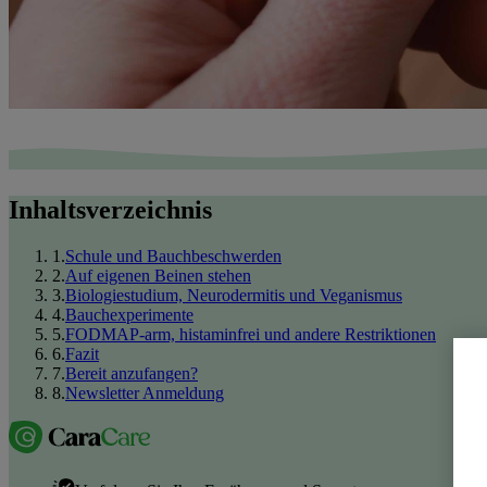
Inhaltsverzeichnis
1
.
Schule und Bauchbeschwerden
2
.
Auf eigenen Beinen stehen
3
.
Biologiestudium, Neurodermitis und Veganismus
4
.
Bauchexperimente
5
.
FODMAP-arm, histaminfrei und andere Restriktionen
6
.
Fazit
7
.
Bereit anzufangen?
8
.
Newsletter Anmeldung