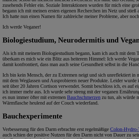
zusehends Fehler ein. Soziale Interaktionen wurden für mich eine gr
begann ich mit meinen ersten eigenen Recherchen im Netz und stieß au
Ich hatte nun einen Namen für zahlreiche meiner Probleme, aber noc
Ich werde Veganer!
Biologiestudium, Neurodermitis und Vega
Als ich mit meinem Biologiestudium begann, kam ich auch mit dem T
überkam es mich wie ein Blitz aus heiterem Himmel: Ich werde Vegan
damit konfrontiert, dass man auch seine Gesundheit selbst in die Han
Ich bin kein Mensch, der zu Extremen neigt und sich unreflektiert in
mit dem Weglassen und Ausprobieren neuer Produkte. Leider wurde in d
seit über 20 Jahren Cortison verwendet. Somit beschloss ich, es auf 
ich immer mehr aus. Ich wurde sehr streng mit der veganen Ernährung
es nun immer öfter mit extremen
Bauchschmerzen
zu tun, als würde m
Wärmflasche heulend auf der Couch wiederfand.
Bauchexperimente
Verbesserung für den Darm erbrachte erst regelmäßige
Colon-Hydro-
auch schien der positive Nutzen für den Darm nicht von Dauer zu sein