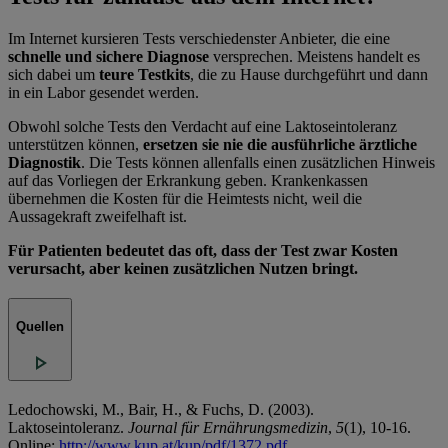
Im Internet kursieren Tests verschiedenster Anbieter, die eine
schnelle und sichere Diagnose
versprechen. Meistens handelt es
sich dabei um
teure Testkits
, die zu Hause durchgeführt und dann
in ein Labor gesendet werden.
Obwohl solche Tests den Verdacht auf eine Laktoseintoleranz
unterstützen können,
ersetzen sie nie die ausführliche ärztliche
Diagnostik
. Die Tests können allenfalls einen zusätzlichen Hinweis
auf das Vorliegen der Erkrankung geben. Krankenkassen
übernehmen die Kosten für die Heimtests nicht, weil die
Aussagekraft zweifelhaft ist.
Für Patienten bedeutet das oft, dass der Test zwar Kosten
verursacht, aber keinen zusätzlichen Nutzen bringt.
Quellen
Ledochowski, M., Bair, H., & Fuchs, D. (2003).
Laktoseintoleranz.
Journal für Ernährungsmedizin
,
5
(1), 10-16.
Online:
http://www.kup.at/kup/pdf/1372.pdf