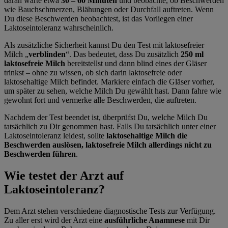
daran warte etwa
30 – 60 Minuten
und beobachte, ob Beschwerden
wie Bauchschmerzen, Blähungen oder Durchfall auftreten. Wenn
Du diese Beschwerden beobachtest, ist das Vorliegen einer
Laktoseintoleranz wahrscheinlich.
Als zusätzliche Sicherheit kannst Du den Test mit laktosefreier
Milch „
verblinden
“. Das bedeutet, dass Du zusätzlich
250 ml
laktosefreie Milch
bereitstellst und dann blind eines der Gläser
trinkst – ohne zu wissen, ob sich darin laktosefreie oder
laktosehaltige Milch befindet. Markiere einfach die Gläser vorher,
um später zu sehen, welche Milch Du gewählt hast. Dann fahre wie
gewohnt fort und vermerke alle Beschwerden, die auftreten.
Nachdem der Test beendet ist, überprüfst Du, welche Milch Du
tatsächlich zu Dir genommen hast. Falls Du tatsächlich unter einer
Laktoseintoleranz leidest, sollte
laktosehaltige Milch die
Beschwerden auslösen, laktosefreie Milch allerdings nicht zu
Beschwerden führen
.
Wie testet der Arzt auf
Laktoseintoleranz?
Dem Arzt stehen verschiedene diagnostische Tests zur Verfügung.
Zu aller erst wird der Arzt eine
ausführliche Anamnese
mit Dir