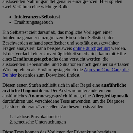
auslösenden Nahrungsmittel genauer einzugrenzen. Hier spielen
zwei Verfahren eine wichtige Rolle:
Intoleranzen-Selbsttest
Ernährungstagebuch
Ein Selbsttest zielt darauf ab, das mögliche Vorliegen einer
Intoleranz genauer einzugrenzen. Ein solcher Selbsttest, der
Beschwerden anhand spezifischer und sorgfältig ausgewählter
Fragen analysiert, kann beispielsweis
online durchgeführt
werden.
Ist der Verdacht einer Unverträglichkeit so erhärtet, kann mit Hilfe
eines
Ernährungstagebuchs
dann versucht werden, die
auslösenden Lebensmittel und Situationen noch genauer zu erfassen.
Wir empfehlen als Ernährungstagebuch die
App von Cara Care, die
Du hier
kostenlos zum Download findest.
Diesen ersten Stufen schließt sich in aller Regel eine
ausführliche
ärztliche Diagnostik
an. Der Arzt wird unter anderem ein
ausführliches
Anamnesegespräch
führen, eine
Allergiediagnostik
durchführen und verschiedene Tests anwenden, um die Diagnose
„Laktoseintoleranz“ zu stellen. Zu diesen Tests zählen
Laktose-Provokationstest
genetische Untersuchungen
Diese Tests können das Vorliegen der Erkrankung bestätigen.