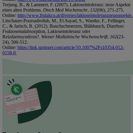
Terjung, B., & Lammert, F. (2007). Laktoseintoleranz: neue Aspekte
eines alten Problems.
Dtsch Med Wochenschr
,
132
(06), 271-275.
Online:
http://www.frulakco.at/diverses/laktoseintoleranzneueaspekte
Litschauer-Poursadrollah, M., El-Sayad, S., Wantke, F., Fellinger,
C., & Jarisch, R. (2012). Bauchschmerzen, Blähbauch, Diarrhoe:
Fruktosemalabsorption, Laktoseintoleranz oder
Reizdarmsyndrom?.
Wiener Medizinische Wochenschrift
,
162
(23-
24), 506-512.
Online:
https://link.springer.com/article/10.1007%2Fs10354-012-
0158-0