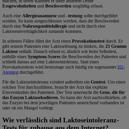
machen, in deren Rahmen er unter anderem Deine
Essgewohnheiten
und
Beschwerden
sorgfältig erfasst.
Auch eine
Allergieanamnese
und –
testung
sollte durchgeführt
werden. So kann ausgeschlossen werden, dass die Beschwerden
durch eine
Nahrungsmittelallergie
und nicht durch eine
Laktoseunverträglichkeit zustande kommen.
In seltenen Fällen führt der Arzt einen
Provokationstest
durch. Er
gibt seinem Patienten eine Laktoselösung zu trinken, die
25 Gramm
Laktose
enthält. Danach erfasst er, ähnlich wie beim Selbsttest,
mithilfe eines
Symptom-Scores
die Beschwerden des Patienten und
schließt daraus auf eine Laktoseintoleranz. Statt eines
Provokationstests wird heutzutage auch häufig ein sogenannter
H2-
Atemtest
durchgeführt.
Für die Laktoseintoleranz existiert außerdem ein
Gentest
. Um einen
solchen Test durchzuführen, braucht der Arzt das explizite
Einverständnis des Patienten. Der Test untersucht die
Gene, die für
das Enzym Laktase
kodieren
. So kann der Arzt nachvollziehen, ob
das Enzym bei dem jeweiligen Patienten ausreichend vorhanden ist
oder ob ein Mangel vorliegt.
Wie verlässlich sind Laktoseintoleranz-
Tests für zuhause aus dem Internet?