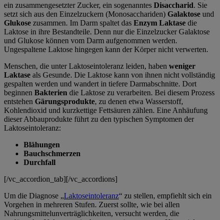
ein zusammengesetzter Zucker, ein sogenanntes
Disaccharid
. Sie
setzt sich aus den Einzelzuckern (Monosacchariden)
Galaktose
und
Glukose
zusammen. Im Darm spaltet das
Enzym Laktase
die
Laktose in ihre Bestandteile. Denn nur die Einzelzucker Galaktose
und Glukose können vom Darm aufgenommen werden.
Ungespaltene Laktose hingegen kann der Körper nicht verwerten.
Menschen, die unter Laktoseintoleranz leiden, haben
weniger
Laktase
als Gesunde. Die Laktose kann von ihnen nicht vollständig
gespalten werden und wandert in tiefere Darmabschnitte. Dort
beginnen
Bakterien
die Laktose zu verarbeiten. Bei diesem Prozess
entstehen
Gärungsprodukte
, zu denen etwa Wasserstoff,
Kohlendioxid und kurzkettige Fettsäuren zählen. Eine Anhäufung
dieser Abbauprodukte führt zu den typischen Symptomen der
Laktoseintoleranz:
Blähungen
Bauchschmerzen
Durchfall
[/vc_accordion_tab][/vc_accordions]
Um die Diagnose „
Laktoseintoleranz
“ zu stellen, empfiehlt sich ein
Vorgehen in mehreren Stufen. Zuerst sollte, wie bei allen
Nahrungsmittelunverträglichkeiten, versucht werden, die