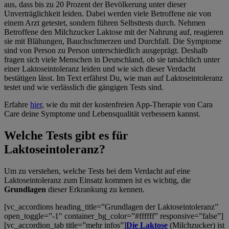
aus, dass bis zu 20 Prozent der Bevölkerung unter dieser
Unverträglichkeit leiden. Dabei werden viele Betroffene nie von
einem Arzt getestet, sondern führen Selbsttests durch. Nehmen
Betroffene den Milchzucker Laktose mit der Nahrung auf, reagieren
sie mit Blähungen, Bauchschmerzen und Durchfall. Die Symptome
sind von Person zu Person unterschiedlich ausgeprägt. Deshalb
fragen sich viele Menschen in Deutschland, ob sie tatsächlich unter
einer Laktoseintoleranz leiden und wie sich dieser Verdacht
bestätigen lässt. Im Text erfährst Du, wie man auf Laktoseintoleranz
testet und wie verlässlich die gängigen Tests sind.
Erfahre
hier
, wie du mit der kostenfreien App-Therapie von Cara
Care deine Symptome und Lebensqualität verbessern kannst.
Welche Tests gibt es für
Laktoseintoleranz?
Um zu verstehen, welche Tests bei dem Verdacht auf eine
Laktoseintoleranz zum Einsatz kommen ist es wichtig, die
Grundlagen
dieser Erkrankung zu kennen.
[vc_accordions heading_title=”Grundlagen der Laktoseintoleranz”
open_toggle=”-1″ container_bg_color=”#ffffff” responsive=”false”]
[vc_accordion_tab title=”mehr infos”]
Die Laktose
(Milchzucker) ist