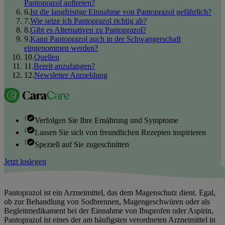
Pantoprazol auftreten?
6
.
Ist die langfristige Einnahme von Pantoprazol gefährlich?
7
.
Wie setze ich Pantoprazol richtig ab?
8
.
Gibt es Alternativen zu Pantoprazol?
9
.
Kann Pantoprazol auch in der Schwangerschaft
eingenommen werden?
10
.
Quellen
11
.
Bereit anzufangen?
12
.
Newsletter Anmeldung
Verfolgen Sie Ihre Ernährung und Symptome
Lassen Sie sich von freundlichen Rezepten inspirieren
Speziell auf Sie zugeschnitten
Jetzt loslegen
Pantoprazol ist ein Arzneimittel, das dem Magenschutz dient. Egal,
ob zur Behandlung von Sodbrennen, Magengeschwüren oder als
Begleitmedikament bei der Einnahme von Ibuprofen oder Aspirin,
Pantoprazol ist eines der am häufigsten verordneten Arzneimittel in