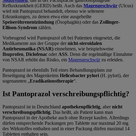
Sodbrennen
, das in der Fachsprache gastroösophageale
Refluxkrankheit (GERD) heißt. Auch das
Magengeschwür
(Ulcus)
wird mit Pantoprazol behandelt, ebenso wie seltenere
Erkrankungen, zu denen etwa eine ausgeheilte
Speiseröhrenentzündung
(Ösophagitis) oder das
Zollinger-
Ellison-Syndrom
zählen.
Vorbeugend wird Pantoprazol oft bei Patienten eingesetzt, die
Medikamente aus der Gruppe der
nicht-steroidalen
Antirheumatika (NSAR)
einnehmen, wie beispielsweise
Ibuprofen
,
Diclofenac
oder
ASS
. Denn die regelmäßige Einnahme
von NSAR erhöht das Risiko, ein
Magengeschwür
zu erleiden.
Pantoprazol ist ebenfalls Teil eines Behandlungsplans zur
Beseitigung des Magenkeims
Helicobacter pylori
(H. pylori), der
sogenannten „
Eradikationstherapie
“.
Ist Pantoprazol verschreibungspflichtig?
Pantoprazol ist in Deutschland
apothekenpflichtig
, aber
nicht
verschreibungspflichtig
. Das heißt, als Patient kann man
Pantoprazol in der Apotheke auch ohne Rezept kaufen. Allerdings
dürfen entsprechende Packungen pro Tablette nur maximal 20 mg
des Wirkstoffes enthalten und in einer Packung dürfen maximal 14
Tabletten enthalten sein.