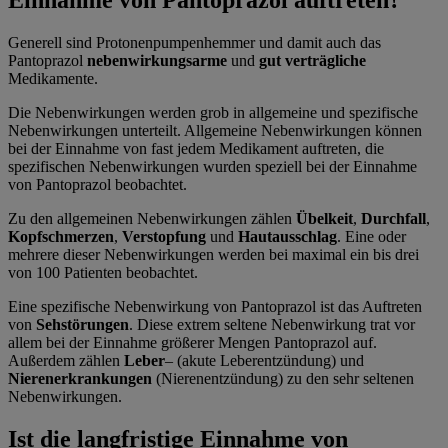
Generell sind Protonenpumpenhemmer und damit auch das
Pantoprazol
nebenwirkungsarme
und
gut verträgliche
Medikamente.
Die Nebenwirkungen werden grob in allgemeine und spezifische
Nebenwirkungen unterteilt. Allgemeine Nebenwirkungen können
bei der Einnahme von fast jedem Medikament auftreten, die
spezifischen Nebenwirkungen wurden speziell bei der Einnahme
von Pantoprazol beobachtet.
Zu den allgemeinen Nebenwirkungen zählen
Übelkeit
,
Durchfall
,
Kopfschmerzen
,
Verstopfung
und
Hautausschlag
. Eine oder
mehrere dieser Nebenwirkungen werden bei maximal ein bis drei
von 100 Patienten beobachtet.
Eine spezifische Nebenwirkung von Pantoprazol ist das Auftreten
von
Sehstörungen
. Diese extrem seltene Nebenwirkung trat vor
allem bei der Einnahme größerer Mengen Pantoprazol auf.
Außerdem zählen
Leber
– (akute Leberentzündung) und
Nierenerkrankungen
(Nierenentzündung) zu den sehr seltenen
Nebenwirkungen.
Ist die langfristige Einnahme von