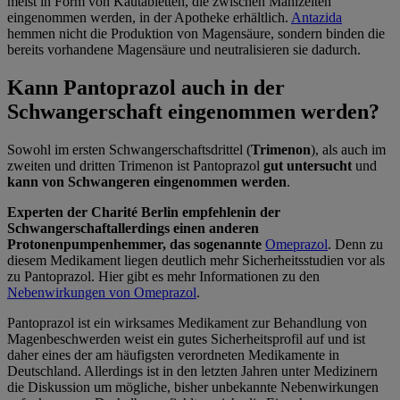
meist in Form von Kautabletten, die zwischen Mahlzeiten
eingenommen werden, in der Apotheke erhältlich.
Antazida
hemmen nicht die Produktion von Magensäure, sondern binden die
bereits vorhandene Magensäure und neutralisieren sie dadurch.
Kann Pantoprazol auch in der
Schwangerschaft eingenommen werden?
Sowohl im ersten Schwangerschaftsdrittel (
Trimenon
), als auch im
zweiten und dritten Trimenon ist Pantoprazol
gut untersucht
und
kann von Schwangeren eingenommen werden
.
Experten der Charité Berlin empfehlen
in der
Schwangerschaft
allerdings einen anderen
Protonenpumpenhemmer, das sogenannte
Omeprazol
. Denn zu
diesem Medikament liegen deutlich mehr Sicherheitsstudien vor als
zu Pantoprazol. Hier gibt es mehr Informationen zu den
Nebenwirkungen von Omeprazol
.
Pantoprazol ist ein wirksames Medikament zur Behandlung von
Magenbeschwerden weist ein gutes Sicherheitsprofil auf und ist
daher eines der am häufigsten verordneten Medikamente in
Deutschland. Allerdings ist in den letzten Jahren unter Medizinern
die Diskussion um mögliche, bisher unbekannte Nebenwirkungen