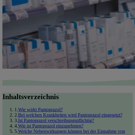
Inhaltsverzeichnis
1
.
Wie wirkt Pantoprazol?
2
.
Bei welchen Krankheiten wird Pantoprazol eingesetzt?
3
.
Ist Pantoprazol verschreibungspflichtig?
4
.
Wie ist Pantoprazol einzunehmen?
5
.
Welche Nebenwirkungen können bei der Einnahme von