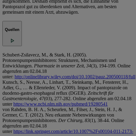
aufgekommen. Deshalb empfiehlt es sich, die Einnahme von
Pantoprazol gut zu überdenken und Alternativen, am besten
gemeinsam mit einem Arzt, abzuwägen.
Quellen
Schubert‐Zsilavecz, M., & Stark, H. (2005).
Protonenpumpeninhibitoren: Strukturen, Mechanismen und
Entwicklungen.
Pharmazie in unserer Zeit
,
34
(3), 194-199. Online
abgerufen am 02.04.18
unter:
http://onlinelibrary.wiley.com/doi/10.1002/pauz.200500118/full
Kunsch, S., Neesse, A., Linhart, T., Steinkamp, M., Fensterer, H.,
Adler, G., … & Ellenrieder, V. (2009). Impact of pantoprazole on
duodeno-gastro-esophageal reflux (DGER).
Zeitschrift für
Gastroenterologie
,
47
(03), 277-282. Online abgerufen am 02.04.18
unter
https://www.ncbi.nlm.nih.gov/pubmed/19280541
von Rahden, B. H. A., Scheurlen, M., Filser, J., Stein, H. J., &
Germer, C. T. (2012). Neu erkannte Nebenwirkungen von
Protonenpumpeninhibitoren.
Der Chirurg
,
83
(1), 38-44. Online
abgerufen am 02.04.18
unter
https://link.springer.com/article/10.1007%2Fs00104-011-2173-