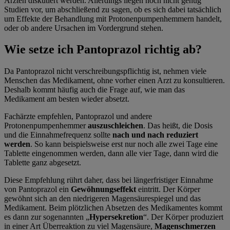
Ärzten diskutiert werden. Allerdings liegen noch nicht genug
Studien vor, um abschließend zu sagen, ob es sich dabei tatsächlich
um Effekte der Behandlung mit Protonenpumpenhemmern handelt,
oder ob andere Ursachen im Vordergrund stehen.
Wie setze ich Pantoprazol richtig ab?
Da Pantoprazol nicht verschreibungspflichtig ist, nehmen viele
Menschen das Medikament, ohne vorher einen Arzt zu konsultieren.
Deshalb kommt häufig auch die Frage auf, wie man das
Medikament am besten wieder absetzt.
Fachärzte empfehlen, Pantoprazol und andere
Protonenpumpenhemmer
auszuschleichen
. Das heißt, die Dosis
und die Einnahmefrequenz sollte
nach und nach reduziert
werden
. So kann beispielsweise erst nur noch alle zwei Tage eine
Tablette eingenommen werden, dann alle vier Tage, dann wird die
Tablette ganz abgesetzt.
Diese Empfehlung rührt daher, dass bei längerfristiger Einnahme
von Pantoprazol ein
Gewöhnungseffekt
eintritt. Der Körper
gewöhnt sich an den niedrigeren Magensäurespiegel und das
Medikament. Beim plötzlichen Absetzen des Medikamentes kommt
es dann zur sogenannten „
Hypersekretion
“. Der Körper produziert
in einer Art Überreaktion zu viel Magensäure,
Magenschmerzen